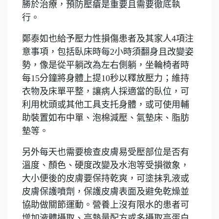
勝於治療，預防壓瘡是重要且需要徹底執
行。
鄭泰如也給予壓力性損傷患者及其家人4項注
意事項，包括臥床時每2小時須翻身且改變姿
勢，像是從平躺改為左右側躺，坐輪椅者時
每15分鐘將身體上提10秒以釋放壓力；維持
衣物及床單平整，讓病人採適當的臥位，可
利用枕頭或其他工具支托身體，或可使用輔
助裝置如布中單、泡棉減壓、氣墊床、脂肪
墊等。
另外每天也需要檢查皮膚易受壓部位是否有
溫度、顏色、硬度改變及水泡等受損徵象，
大小便後的皮膚要保持乾爽，可塗抹乳液或
皮膚保護噴劑，保護皮膚表面及避免乾燥並
協助做關節運動。營養上沒有限水的患者可
增加液體攝取、高熱量配方或多攝取高蛋白