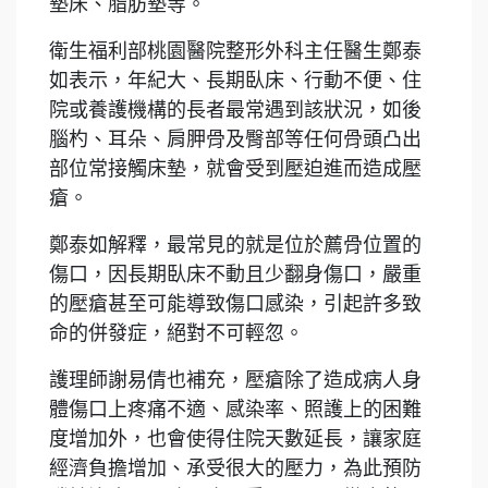
墊床、脂肪墊等。
衛生福利部桃園醫院整形外科主任醫生鄭泰
如表示，年紀大、長期臥床、行動不便、住
院或養護機構的長者最常遇到該狀況，如後
腦杓、耳朵、肩胛骨及臀部等任何骨頭凸出
部位常接觸床墊，就會受到壓迫進而造成壓
瘡。
鄭泰如解釋，最常見的就是位於薦骨位置的
傷口，因長期臥床不動且少翻身傷口，嚴重
的壓瘡甚至可能導致傷口感染，引起許多致
命的併發症，絕對不可輕忽。
護理師謝易倩也補充，壓瘡除了造成病人身
體傷口上疼痛不適、感染率、照護上的困難
度增加外，也會使得住院天數延長，讓家庭
經濟負擔增加、承受很大的壓力，為此預防