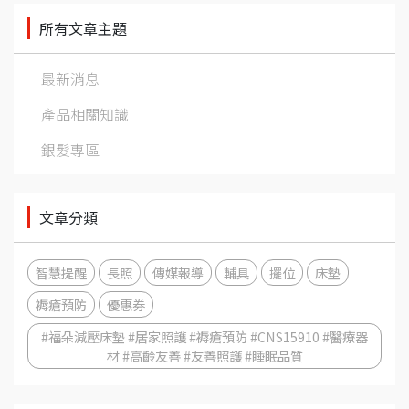
所有文章主題
最新消息
產品相關知識
銀髮專區
文章分類
智慧提醒
長照
傳媒報導
輔具
擺位
床墊
褥瘡預防
優惠券
#福朵減壓床墊 #居家照護 #褥瘡預防 #CNS15910 #醫療器
材 #高齡友善 #友善照護 #睡眠品質