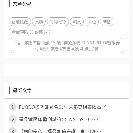
文章分類
智慧提醒
長照
傳媒報導
輔具
擺位
床墊
褥瘡預防
優惠券
#福朵減壓床墊 #居家照護 #褥瘡預防 #CNS15910 #醫療器
材 #高齡友善 #友善照護 #睡眠品質
最新文章
1
FUDDO多功能緊急逃生床墊亮相泰國電子⋯
2
福朵減壓床墊測試符合CNS15910-2⋯
3
【您的安心，福朵加倍守護！🛡️ 2026⋯