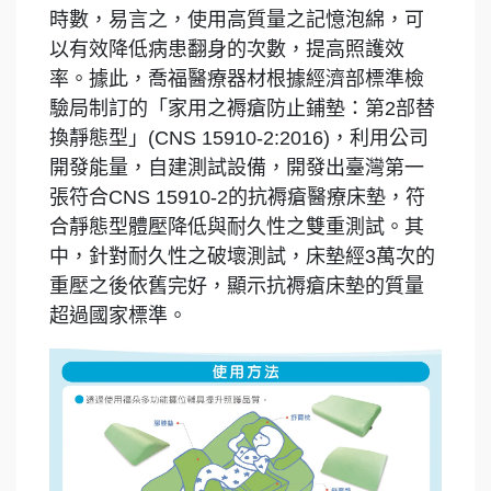
時數，易言之，使用高質量之記憶泡綿，可
以有效降低病患翻身的次數，提高照護效
率。據此，喬福醫療器材根據經濟部標準檢
驗局制訂的「家用之褥瘡防止鋪墊：第2部替
換靜態型」(CNS 15910-2:2016)，利用公司
開發能量，自建測試設備，開發出臺灣第一
張符合CNS 15910-2的抗褥瘡醫療床墊，符
合靜態型體壓降低與耐久性之雙重測試。其
中，針對耐久性之破壞測試，床墊經3萬次的
重壓之後依舊完好，顯示抗褥瘡床墊的質量
超過國家標準。