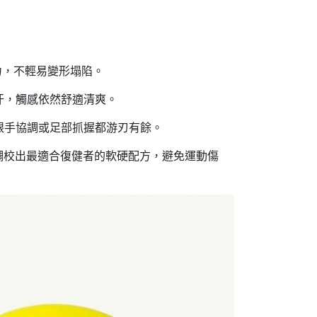
力，不輕易變形塌陷。
汗，觸感依然舒適清爽。
眼手協調或足部抓握都游刃有餘。
調校出最適合復健者的軟硬配方，避免運動傷