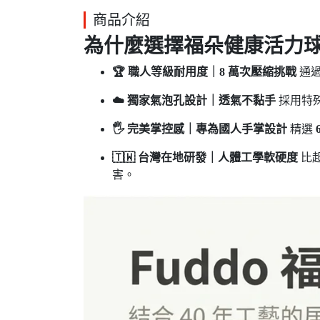
商品介紹
為什麼選擇福朵健康活力
🏆 職人等級耐用度｜8 萬次壓縮挑戰
通過
☁️ 獨家氣泡孔設計｜透氣不黏手
採用特
🖐️ 完美掌控感｜專為國人手掌設計
精選
🇹🇼 台灣在地研發｜人體工學軟硬度
比
害。