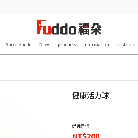
About Fuddo
News
products
Information
Customer 
健康活力球
建議售價
NT$200