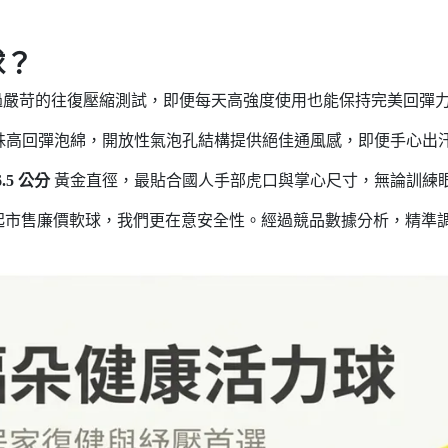
球？
嚴苛的往復壓縮測試，即便每天高強度使用也能保持完美回彈
殊高回彈泡綿，開放性氣泡孔結構提供絕佳通風感，即便手心出
6.5 公分
黃金直徑，最貼合國人手部虎口與掌心尺寸，無論訓練
起市售廉價軟球，我們更在意安全性。經過競品數據分析，精準