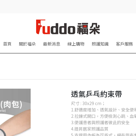
首頁
關於福朵
最新消息
線上購物
照護知識
客戶服務
透氣乒乓約束帶
尺寸 : 30x29 cm；
1.舒適度增加、透氣設計、安全便
2.拉鍊式開口，方便檢測心跳、血
3.便護患者與照護者彼此的安全
4.提昇居家照護品質
5.支撐用內板為可拆式，網布與布