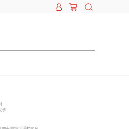
利
氧等
套間有拉鍊可活動開合